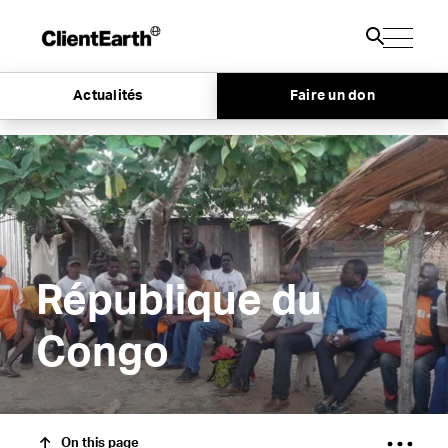
Actualités
Faire un don
République du
Congo
On this page