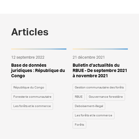
Articles
12 septembre 2022
21 décembre 2021
Base de données
Bulletin d’actualités du
juridiques : République du
RBUE - De septembre 2021
Congo
à novembre 2021
République du Congo
Gestion communautaire des forêts
Foresterie communautaire
RBUE
Gouvernance forestière
Les forêts et le commerce
Deboisement-illegal
Les forêts et le commerce
Forêts