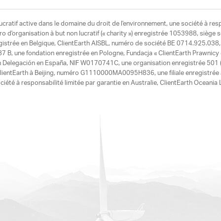
ucratif active dans le domaine du droit de l'environnement, une société à res
d'organisation à but non lucratif (« charity ») enregistrée 1053988, siège 
egistrée en Belgique, ClientEarth AISBL, numéro de société BE 0714.925.038, u
7 B, une fondation enregistrée en Pologne, Fundacja « ClientEarth Prawnic
h Delegación en España, NIF W0170741C, une organisation enregistrée 501 (c
e ClientEarth à Beijing, numéro G1110000MA0095H836, une filiale enregistrée
ciété à responsabilité limitée par garantie en Australie, ClientEarth Ocean