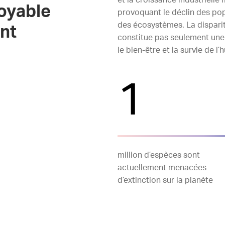
et la croissance industrielle
royable
provoquant le déclin des po
des écosystèmes. La disparit
nt
constitue pas seulement une
le bien-être et la survie de l’
1
million d’espèces sont
actuellement menacées
d’extinction sur la planète