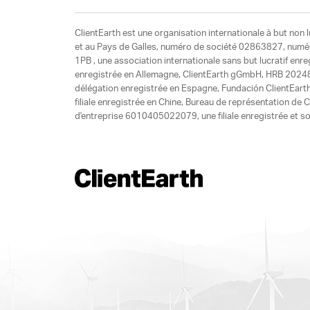
ClientEarth est une organisation internationale à but non l
et au Pays de Galles, numéro de société 02863827, numéro 
1PB , une association internationale sans but lucratif enr
enregistrée en Allemagne, ClientEarth gGmbH, HRB 20248
délégation enregistrée en Espagne, Fundación ClientEart
filiale enregistrée en Chine, Bureau de représentation d
d'entreprise 6010405022079, une filiale enregistrée et so