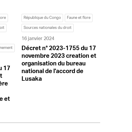
lore
République du Congo
Faune et flore
oit
Sources nationales du droit
16 janvier 2024
Décret n° 2023-1755 du 17
nnement
novembre 2023 creation et
organisation du bureau
u 17
national de l'accord de
t
Lusaka
ère
u
e et