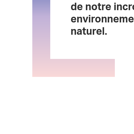
de notre inc
environneme
naturel.