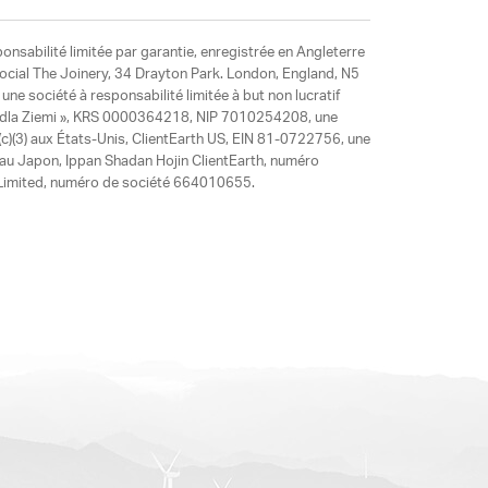
ponsabilité limitée par garantie, enregistrée en Angleterre
social The Joinery, 34 Drayton Park. London, England, N5
ne société à responsabilité limitée à but non lucratif
y dla Ziemi », KRS 0000364218, NIP 7010254208, une
)(3) aux États-Unis, ClientEarth US, EIN 81-0722756, une
 au Japon, Ippan Shadan Hojin ClientEarth, numéro
ia Limited, numéro de société 664010655.