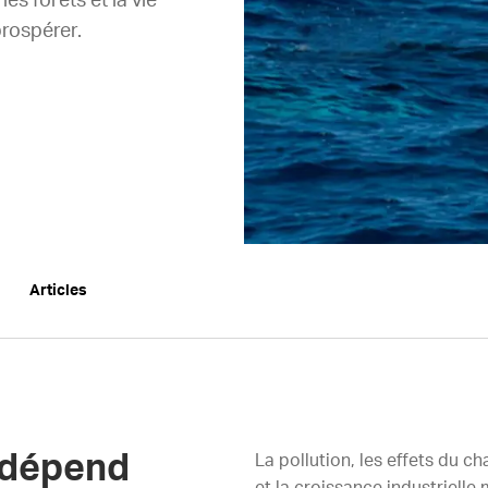
s forêts et la vie
prospérer.
Articles
 dépend
La pollution, les effets du c