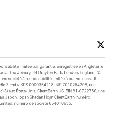
ponsabilité limitée par garantie, enregistrée en Angleterre
social The Joinery, 34 Drayton Park. London, England, N5
ne société à responsabilité limitée à but non lucratif
y dla Ziemi », KRS 0000364218, NIP 7010254208, une
)(3) aux États-Unis, ClientEarth US, EIN 81-0722756, une
 au Japon, Ippan Shadan Hojin ClientEarth, numéro
ia Limited, numéro de société 664010655.