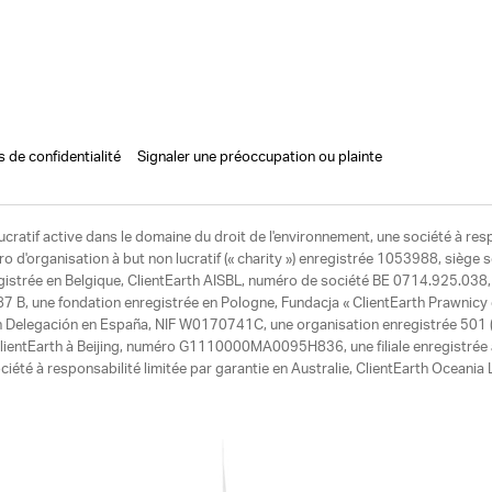
s de confidentialité
Signaler une préoccupation ou plainte
ucratif active dans le domaine du droit de l'environnement, une société à res
d'organisation à but non lucratif (« charity ») enregistrée 1053988, siège 
egistrée en Belgique, ClientEarth AISBL, numéro de société BE 0714.925.038, u
7 B, une fondation enregistrée en Pologne, Fundacja « ClientEarth Prawnic
h Delegación en España, NIF W0170741C, une organisation enregistrée 501 (c
e ClientEarth à Beijing, numéro G1110000MA0095H836, une filiale enregistrée
ciété à responsabilité limitée par garantie en Australie, ClientEarth Ocean