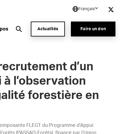
Français
opos
Actualités
Faire un don
 recrutement d’un
 à l’observation
alité forestière en
la composante FLEGT du P
rogramme d’Appui
 Forêts (PASSAD-Forêts), financé par l’Union