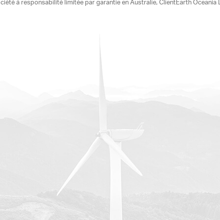
ciété à responsabilité limitée par garantie en Australie, ClientEarth Ocean