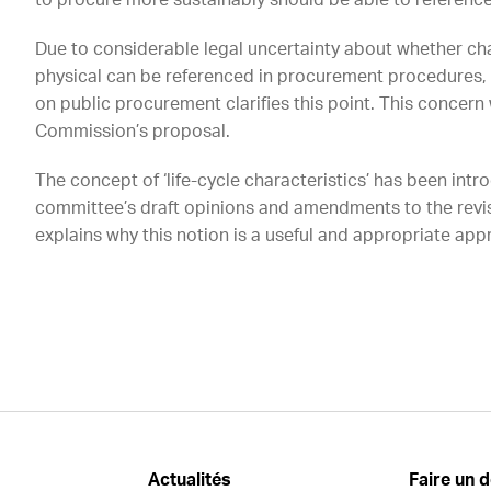
to procure more sustainably should be able to reference
Due to considerable legal uncertainty about whether cha
physical can be referenced in procurement procedures, it 
on public procurement clarifies this point. This concern
Commission’s proposal.
The concept of ‘life-cycle characteristics’ has been int
committee’s draft opinions and amendments to the revised
explains why this notion is a useful and appropriate app
Actualités
Faire un 