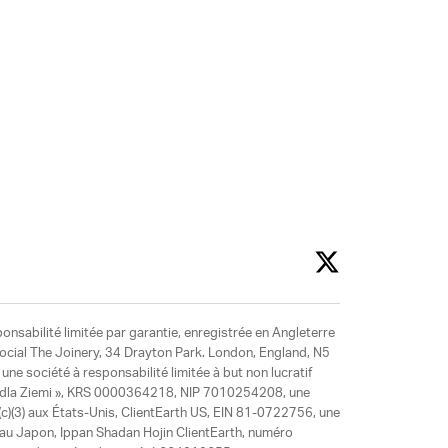
ponsabilité limitée par garantie, enregistrée en Angleterre
social The Joinery, 34 Drayton Park. London, England, N5
ne société à responsabilité limitée à but non lucratif
y dla Ziemi », KRS 0000364218, NIP 7010254208, une
)(3) aux États-Unis, ClientEarth US, EIN 81-0722756, une
 au Japon, Ippan Shadan Hojin ClientEarth, numéro