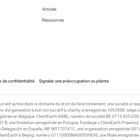
Articles
Ressources
s de confidentialité
Signaler une préoccupation ou plainte
ucratif active dans le domaine du droit de l'environnement, une société à res
d'organisation à but non lucratif (« charity ») enregistrée 1053988, siège 
egistrée en Belgique, ClientEarth AISBL, numéro de société BE 0714.925.038, u
7 B, une fondation enregistrée en Pologne, Fundacja « ClientEarth Prawnic
h Delegación en España, NIF W0170741C, une organisation enregistrée 501 (c
e ClientEarth à Beijing, numéro G1110000MA0095H836, une filiale enregistrée