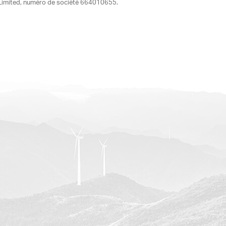
ia Limited, numéro de société 664010655.