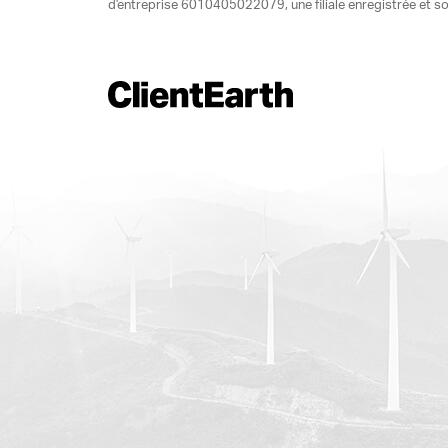
d'entreprise 6010405022079, une filiale enregistrée et so