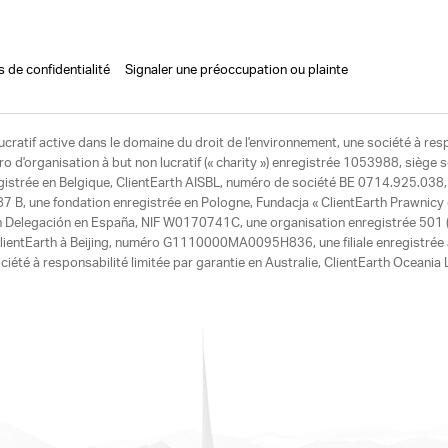
s de confidentialité
Signaler une préoccupation ou plainte
ucratif active dans le domaine du droit de l'environnement, une société à res
d'organisation à but non lucratif (« charity ») enregistrée 1053988, siège 
egistrée en Belgique, ClientEarth AISBL, numéro de société BE 0714.925.038, u
7 B, une fondation enregistrée en Pologne, Fundacja « ClientEarth Prawnic
h Delegación en España, NIF W0170741C, une organisation enregistrée 501 (c
e ClientEarth à Beijing, numéro G1110000MA0095H836, une filiale enregistrée
ciété à responsabilité limitée par garantie en Australie, ClientEarth Ocean