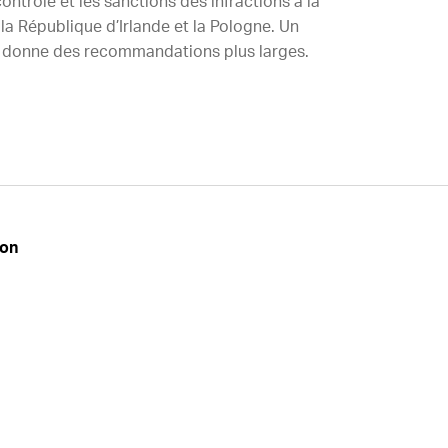
contrôle et les sanctions des infractions à la
la République d’Irlande et la Pologne. Un
t donne des recommandations plus larges.
don