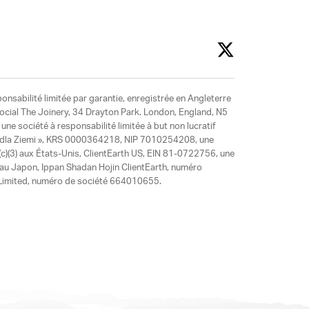
ponsabilité limitée par garantie, enregistrée en Angleterre
social The Joinery, 34 Drayton Park. London, England, N5
ne société à responsabilité limitée à but non lucratif
y dla Ziemi », KRS 0000364218, NIP 7010254208, une
)(3) aux États-Unis, ClientEarth US, EIN 81-0722756, une
 au Japon, Ippan Shadan Hojin ClientEarth, numéro
ia Limited, numéro de société 664010655.