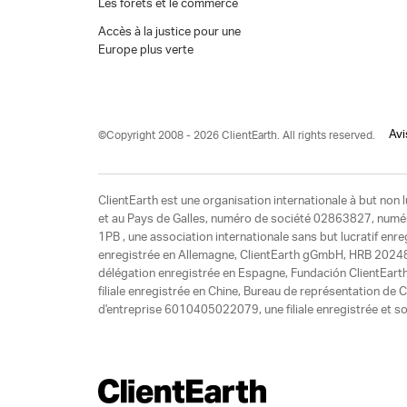
Les forêts et le commerce
Accès à la justice pour une
Europe plus verte
Avi
©Copyright 2008 - 2026 ClientEarth. All rights reserved.
ClientEarth est une organisation internationale à but non l
et au Pays de Galles, numéro de société 02863827, numéro 
1PB , une association internationale sans but lucratif enr
enregistrée en Allemagne, ClientEarth gGmbH, HRB 20248
délégation enregistrée en Espagne, Fundación ClientEart
filiale enregistrée en Chine, Bureau de représentation d
d'entreprise 6010405022079, une filiale enregistrée et so