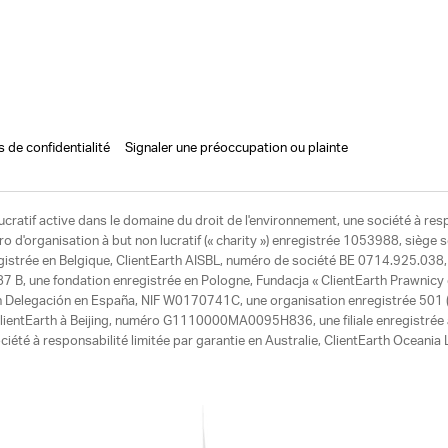
s de confidentialité
Signaler une préoccupation ou plainte
ucratif active dans le domaine du droit de l'environnement, une société à res
d'organisation à but non lucratif (« charity ») enregistrée 1053988, siège 
egistrée en Belgique, ClientEarth AISBL, numéro de société BE 0714.925.038, u
7 B, une fondation enregistrée en Pologne, Fundacja « ClientEarth Prawnic
h Delegación en España, NIF W0170741C, une organisation enregistrée 501 (c
e ClientEarth à Beijing, numéro G1110000MA0095H836, une filiale enregistrée
ciété à responsabilité limitée par garantie en Australie, ClientEarth Ocean