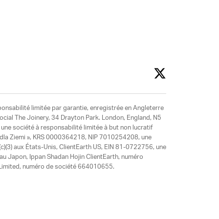
ponsabilité limitée par garantie, enregistrée en Angleterre
social The Joinery, 34 Drayton Park. London, England, N5
ne société à responsabilité limitée à but non lucratif
y dla Ziemi », KRS 0000364218, NIP 7010254208, une
)(3) aux États-Unis, ClientEarth US, EIN 81-0722756, une
 au Japon, Ippan Shadan Hojin ClientEarth, numéro
ia Limited, numéro de société 664010655.