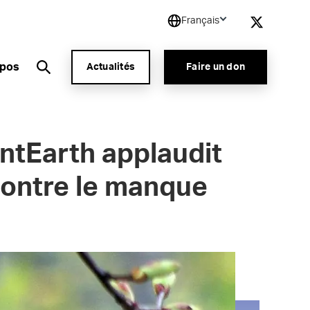
Français
opos
Actualités
Faire un don
ientEarth applaudit
 contre le manque