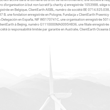
ucratif active dans le domaine du droit de l'environnement, une société à res
d'organisation à but non lucratif (« charity ») enregistrée 1053988, siège 
egistrée en Belgique, ClientEarth AISBL, numéro de société BE 0714.925.038, u
7 B, une fondation enregistrée en Pologne, Fundacja « ClientEarth Prawnic
h Delegación en España, NIF W0170741C, une organisation enregistrée 501 (c
e ClientEarth à Beijing, numéro G1110000MA0095H836, une filiale enregistrée
ciété à responsabilité limitée par garantie en Australie, ClientEarth Ocean