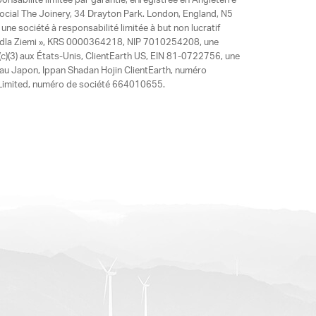
ponsabilité limitée par garantie, enregistrée en Angleterre
social The Joinery, 34 Drayton Park. London, England, N5
ne société à responsabilité limitée à but non lucratif
y dla Ziemi », KRS 0000364218, NIP 7010254208, une
)(3) aux États-Unis, ClientEarth US, EIN 81-0722756, une
 au Japon, Ippan Shadan Hojin ClientEarth, numéro
ia Limited, numéro de société 664010655.