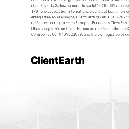
ClientEarth est une organisation internationale à but non l
et au Pays de Galles, numéro de société 02863827, numéro 
1PB , une association internationale sans but lucratif enr
enregistrée en Allemagne, ClientEarth gGmbH, HRB 20248
délégation enregistrée en Espagne, Fundación ClientEart
filiale enregistrée en Chine, Bureau de représentation d
d'entreprise 6010405022079, une filiale enregistrée et so