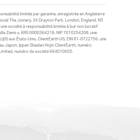
ponsabilité limitée par garantie, enregistrée en Angleterre
social The Joinery, 34 Drayton Park. London, England, N5
ne société à responsabilité limitée à but non lucratif
y dla Ziemi », KRS 0000364218, NIP 7010254208, une
)(3) aux États-Unis, ClientEarth US, EIN 81-0722756, une
 au Japon, Ippan Shadan Hojin ClientEarth, numéro
ia Limited, numéro de société 664010655.