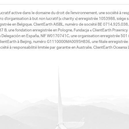
ucratif active dans le domaine du droit de l'environnement, une société à res
d'organisation à but non lucratif (« charity ») enregistrée 1053988, siège 
egistrée en Belgique, ClientEarth AISBL, numéro de société BE 0714.925.038, u
7 B, une fondation enregistrée en Pologne, Fundacja « ClientEarth Prawnic
h Delegación en España, NIF W0170741C, une organisation enregistrée 501 (c
e ClientEarth à Beijing, numéro G1110000MA0095H836, une filiale enregistrée
ciété à responsabilité limitée par garantie en Australie, ClientEarth Ocean