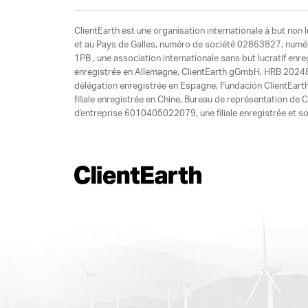
ClientEarth est une organisation internationale à but non l
et au Pays de Galles, numéro de société 02863827, numéro 
1PB , une association internationale sans but lucratif enr
enregistrée en Allemagne, ClientEarth gGmbH, HRB 20248
délégation enregistrée en Espagne, Fundación ClientEart
filiale enregistrée en Chine, Bureau de représentation d
d'entreprise 6010405022079, une filiale enregistrée et so