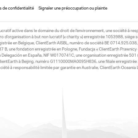
s de confidentialité
Signaler une préoccupation ou plainte
ucratif active dans le domaine du droit de l'environnement, une société à res
d'organisation à but non lucratif (« charity ») enregistrée 1053988, siège 
egistrée en Belgique, ClientEarth AISBL, numéro de société BE 0714.925.038, u
7 B, une fondation enregistrée en Pologne, Fundacja « ClientEarth Prawnic
h Delegación en España, NIF W0170741C, une organisation enregistrée 501 (c
e ClientEarth à Beijing, numéro G1110000MA0095H836, une filiale enregistrée
ciété à responsabilité limitée par garantie en Australie, ClientEarth Ocean