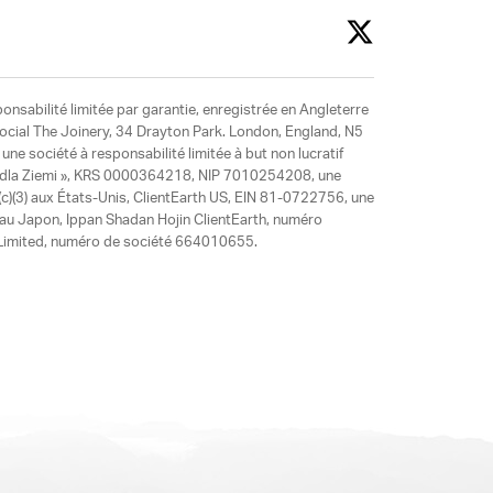
ponsabilité limitée par garantie, enregistrée en Angleterre
social The Joinery, 34 Drayton Park. London, England, N5
ne société à responsabilité limitée à but non lucratif
y dla Ziemi », KRS 0000364218, NIP 7010254208, une
)(3) aux États-Unis, ClientEarth US, EIN 81-0722756, une
 au Japon, Ippan Shadan Hojin ClientEarth, numéro
ia Limited, numéro de société 664010655.