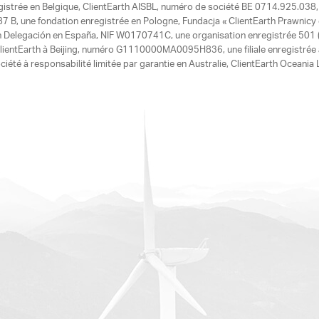
egistrée en Belgique, ClientEarth AISBL, numéro de société BE 0714.925.038, u
7 B, une fondation enregistrée en Pologne, Fundacja « ClientEarth Prawnic
h Delegación en España, NIF W0170741C, une organisation enregistrée 501 (c
e ClientEarth à Beijing, numéro G1110000MA0095H836, une filiale enregistrée
ciété à responsabilité limitée par garantie en Australie, ClientEarth Ocean