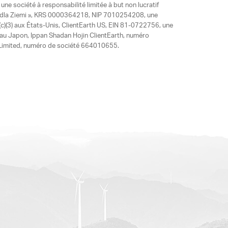
ne société à responsabilité limitée à but non lucratif
y dla Ziemi », KRS 0000364218, NIP 7010254208, une
)(3) aux États-Unis, ClientEarth US, EIN 81-0722756, une
 au Japon, Ippan Shadan Hojin ClientEarth, numéro
ia Limited, numéro de société 664010655.