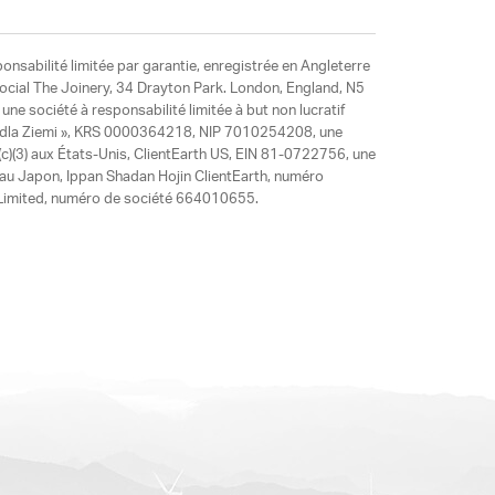
ponsabilité limitée par garantie, enregistrée en Angleterre
social The Joinery, 34 Drayton Park. London, England, N5
ne société à responsabilité limitée à but non lucratif
y dla Ziemi », KRS 0000364218, NIP 7010254208, une
)(3) aux États-Unis, ClientEarth US, EIN 81-0722756, une
 au Japon, Ippan Shadan Hojin ClientEarth, numéro
ia Limited, numéro de société 664010655.