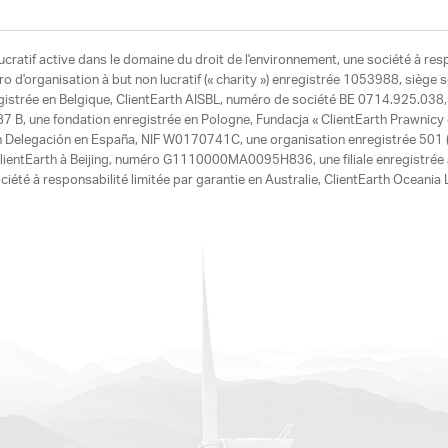
ucratif active dans le domaine du droit de l'environnement, une société à res
d'organisation à but non lucratif (« charity ») enregistrée 1053988, siège 
egistrée en Belgique, ClientEarth AISBL, numéro de société BE 0714.925.038, u
7 B, une fondation enregistrée en Pologne, Fundacja « ClientEarth Prawnic
h Delegación en España, NIF W0170741C, une organisation enregistrée 501 (c
e ClientEarth à Beijing, numéro G1110000MA0095H836, une filiale enregistrée
ciété à responsabilité limitée par garantie en Australie, ClientEarth Ocean