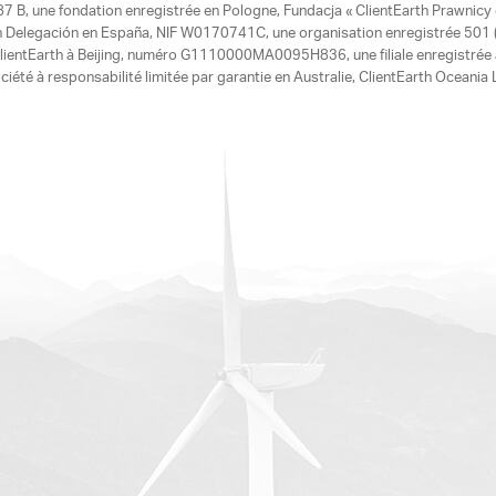
7 B, une fondation enregistrée en Pologne, Fundacja « ClientEarth Prawnic
h Delegación en España, NIF W0170741C, une organisation enregistrée 501 (c
e ClientEarth à Beijing, numéro G1110000MA0095H836, une filiale enregistrée
ciété à responsabilité limitée par garantie en Australie, ClientEarth Ocean