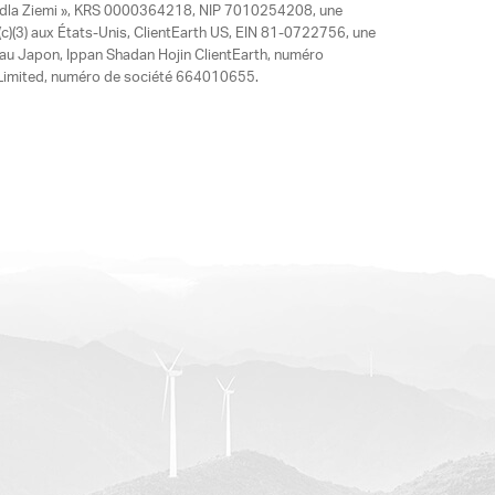
y dla Ziemi », KRS 0000364218, NIP 7010254208, une
)(3) aux États-Unis, ClientEarth US, EIN 81-0722756, une
 au Japon, Ippan Shadan Hojin ClientEarth, numéro
ia Limited, numéro de société 664010655.