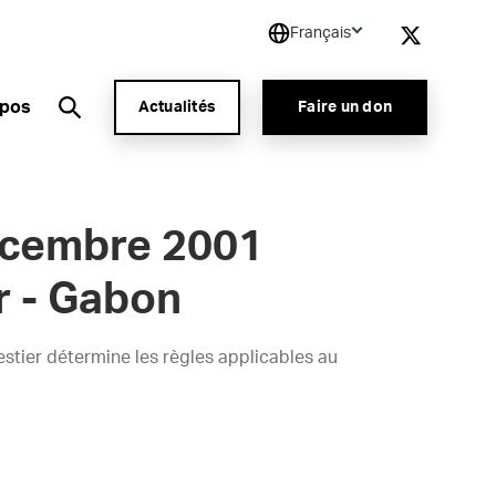
Français
opos
Actualités
Faire un don
écembre 2001
r - Gabon
tier détermine les règles applicables au