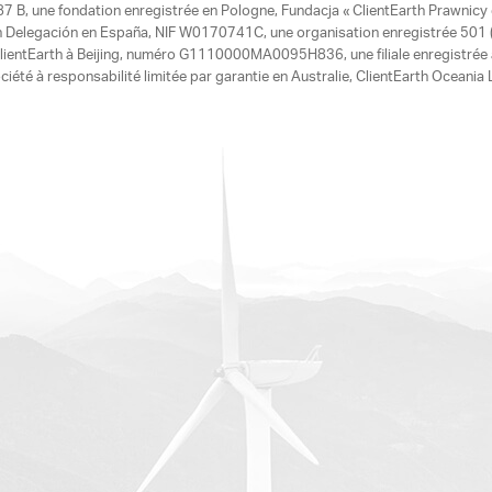
7 B, une fondation enregistrée en Pologne, Fundacja « ClientEarth Prawnic
h Delegación en España, NIF W0170741C, une organisation enregistrée 501 (c
e ClientEarth à Beijing, numéro G1110000MA0095H836, une filiale enregistrée
ciété à responsabilité limitée par garantie en Australie, ClientEarth Ocean