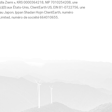
y dla Ziemi », KRS 0000364218, NIP 7010254208, une
)(3) aux États-Unis, ClientEarth US, EIN 81-0722756, une
 au Japon, Ippan Shadan Hojin ClientEarth, numéro
ia Limited, numéro de société 664010655.