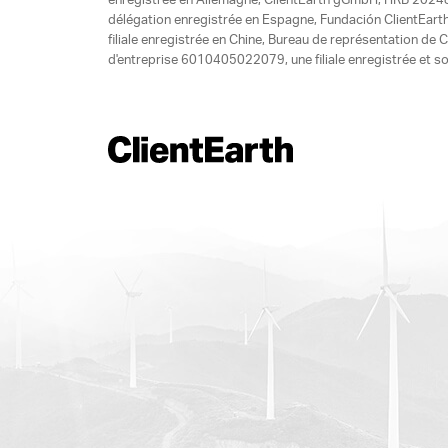
enregistrée en Allemagne, ClientEarth gGmbH, HRB 20248
délégation enregistrée en Espagne, Fundación ClientEart
filiale enregistrée en Chine, Bureau de représentation d
d'entreprise 6010405022079, une filiale enregistrée et so