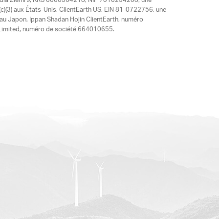
y dla Ziemi », KRS 0000364218, NIP 7010254208, une
)(3) aux États-Unis, ClientEarth US, EIN 81-0722756, une
 au Japon, Ippan Shadan Hojin ClientEarth, numéro
ia Limited, numéro de société 664010655.