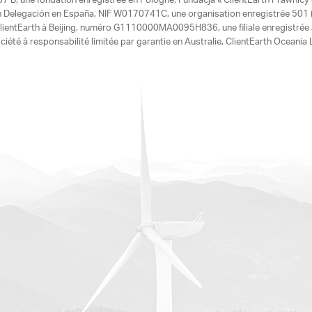
7 B, une fondation enregistrée en Pologne, Fundacja « ClientEarth Prawnic
h Delegación en España, NIF W0170741C, une organisation enregistrée 501 (c
e ClientEarth à Beijing, numéro G1110000MA0095H836, une filiale enregistrée
ciété à responsabilité limitée par garantie en Australie, ClientEarth Ocean