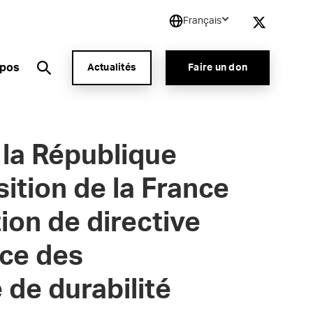
Français
opos
Actualités
Faire un don
 la République
tion de la France
ion de directive
nce des
 de durabilité