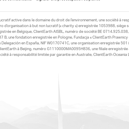
ucratif active dans le domaine du droit de l'environnement, une société à res
d'organisation à but non lucratif (« charity ») enregistrée 1053988, siège 
egistrée en Belgique, ClientEarth AISBL, numéro de société BE 0714.925.038, u
7 B, une fondation enregistrée en Pologne, Fundacja « ClientEarth Prawnic
h Delegación en España, NIF W0170741C, une organisation enregistrée 501 (c
e ClientEarth à Beijing, numéro G1110000MA0095H836, une filiale enregistrée
ciété à responsabilité limitée par garantie en Australie, ClientEarth Ocean