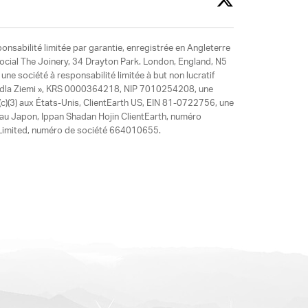
ponsabilité limitée par garantie, enregistrée en Angleterre
social The Joinery, 34 Drayton Park. London, England, N5
ne société à responsabilité limitée à but non lucratif
y dla Ziemi », KRS 0000364218, NIP 7010254208, une
)(3) aux États-Unis, ClientEarth US, EIN 81-0722756, une
 au Japon, Ippan Shadan Hojin ClientEarth, numéro
ia Limited, numéro de société 664010655.