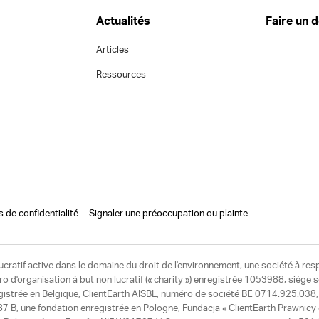
Actualités
Faire un 
Articles
Ressources
s de confidentialité
Signaler une préoccupation ou plainte
ucratif active dans le domaine du droit de l'environnement, une société à res
d'organisation à but non lucratif (« charity ») enregistrée 1053988, siège 
egistrée en Belgique, ClientEarth AISBL, numéro de société BE 0714.925.038, u
7 B, une fondation enregistrée en Pologne, Fundacja « ClientEarth Prawnic