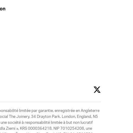
don
ponsabilité limitée par garantie, enregistrée en Angleterre
social The Joinery, 34 Drayton Park. London, England, N5
ne société à responsabilité limitée à but non lucratif
y dla Ziemi », KRS 0000364218, NIP 7010254208, une