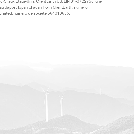
)(3) aux États-Unis, ClientEarth US, EIN 81-0722756, une
 au Japon, Ippan Shadan Hojin ClientEarth, numéro
ia Limited, numéro de société 664010655.