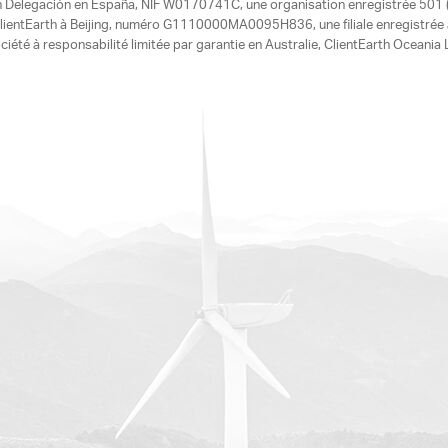
h Delegación en España, NIF W0170741C, une organisation enregistrée 501 (c
e ClientEarth à Beijing, numéro G1110000MA0095H836, une filiale enregistrée
ciété à responsabilité limitée par garantie en Australie, ClientEarth Ocean