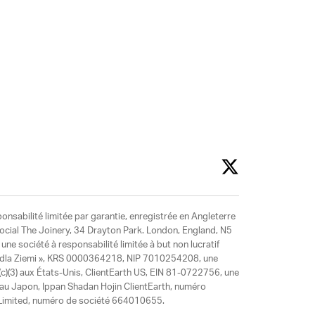
ponsabilité limitée par garantie, enregistrée en Angleterre
social The Joinery, 34 Drayton Park. London, England, N5
ne société à responsabilité limitée à but non lucratif
y dla Ziemi », KRS 0000364218, NIP 7010254208, une
)(3) aux États-Unis, ClientEarth US, EIN 81-0722756, une
 au Japon, Ippan Shadan Hojin ClientEarth, numéro
ia Limited, numéro de société 664010655.