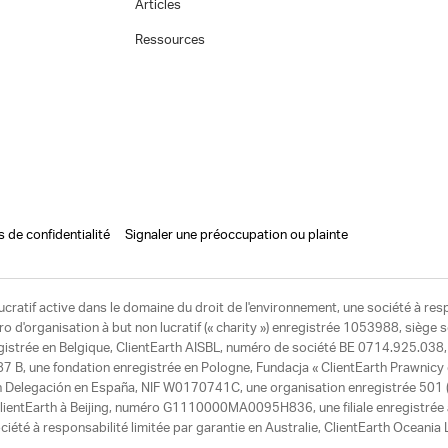
Articles
Ressources
s de confidentialité
Signaler une préoccupation ou plainte
ucratif active dans le domaine du droit de l'environnement, une société à res
d'organisation à but non lucratif (« charity ») enregistrée 1053988, siège 
egistrée en Belgique, ClientEarth AISBL, numéro de société BE 0714.925.038, u
7 B, une fondation enregistrée en Pologne, Fundacja « ClientEarth Prawnic
h Delegación en España, NIF W0170741C, une organisation enregistrée 501 (c
e ClientEarth à Beijing, numéro G1110000MA0095H836, une filiale enregistrée
ciété à responsabilité limitée par garantie en Australie, ClientEarth Ocean