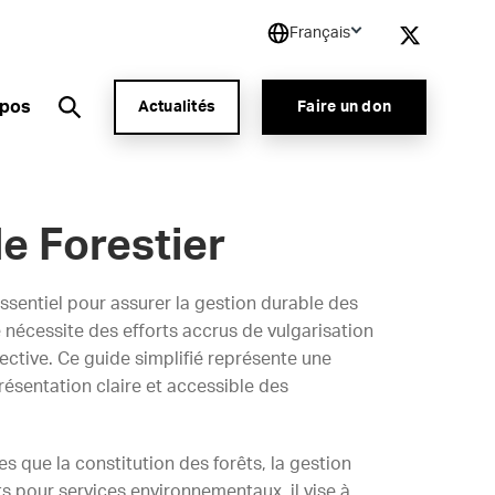
Français
opos
Actualités
Faire un don
e Forestier
essentiel pour assurer la gestion durable des
 nécessite des efforts accrus de vulgarisation
fective. Ce guide simplifié représente une
ésentation claire et accessible des
s que la constitution des forêts, la gestion
ts pour services environnementaux, il vise à