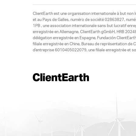
ClientEarth est une organisation internationale à but non l
et au Pays de Galles, numéro de société 02863827, numéro 
1PB , une association internationale sans but lucratif enr
enregistrée en Allemagne, ClientEarth gGmbH, HRB 20248
délégation enregistrée en Espagne, Fundación ClientEart
filiale enregistrée en Chine, Bureau de représentation d
d'entreprise 6010405022079, une filiale enregistrée et so