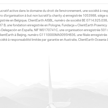
ucratif active dans le domaine du droit de l'environnement, une société à res
d'organisation à but non lucratif (« charity ») enregistrée 1053988, siège 
egistrée en Belgique, ClientEarth AISBL, numéro de société BE 0714.925.038, u
7 B, une fondation enregistrée en Pologne, Fundacja « ClientEarth Prawnic
h Delegación en España, NIF W0170741C, une organisation enregistrée 501 (c
e ClientEarth à Beijing, numéro G1110000MA0095H836, une filiale enregistrée
ciété à responsabilité limitée par garantie en Australie, ClientEarth Ocean