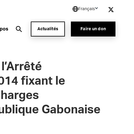
Français
opos
Actualités
Faire un don
l’Arrêté
14 fixant le
Charges
ublique Gabonaise