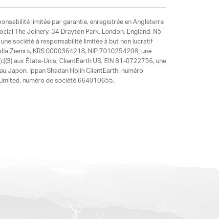
ponsabilité limitée par garantie, enregistrée en Angleterre
social The Joinery, 34 Drayton Park. London, England, N5
ne société à responsabilité limitée à but non lucratif
y dla Ziemi », KRS 0000364218, NIP 7010254208, une
)(3) aux États-Unis, ClientEarth US, EIN 81-0722756, une
 au Japon, Ippan Shadan Hojin ClientEarth, numéro
ia Limited, numéro de société 664010655.