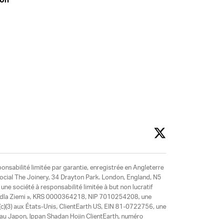
don
ponsabilité limitée par garantie, enregistrée en Angleterre
social The Joinery, 34 Drayton Park. London, England, N5
ne société à responsabilité limitée à but non lucratif
y dla Ziemi », KRS 0000364218, NIP 7010254208, une
)(3) aux États-Unis, ClientEarth US, EIN 81-0722756, une
 au Japon, Ippan Shadan Hojin ClientEarth, numéro