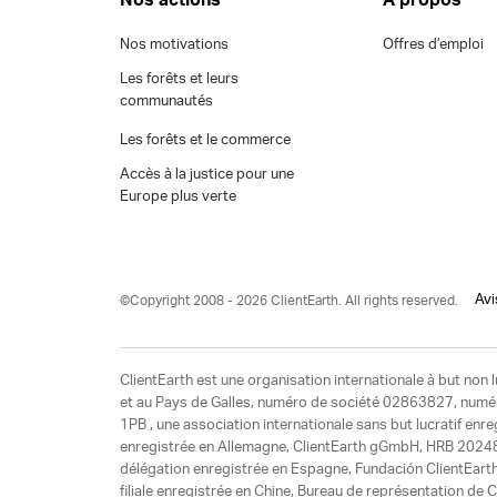
Nos actions
À propos
Nos motivations
Offres d’emploi
Les forêts et leurs
communautés
Les forêts et le commerce
Accès à la justice pour une
Europe plus verte
Avi
©Copyright 2008 - 2026 ClientEarth. All rights reserved.
ClientEarth est une organisation internationale à but non l
et au Pays de Galles, numéro de société 02863827, numéro 
1PB , une association internationale sans but lucratif enr
enregistrée en Allemagne, ClientEarth gGmbH, HRB 20248
délégation enregistrée en Espagne, Fundación ClientEart
filiale enregistrée en Chine, Bureau de représentation d