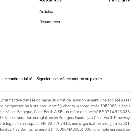
Actualités
Faire un 
Articles
Ressources
s de confidentialité
Signaler une préoccupation ou plainte
ucratif active dans le domaine du droit de l'environnement, une société à res
d'organisation à but non lucratif (« charity ») enregistrée 1053988, siège 
egistrée en Belgique, ClientEarth AISBL, numéro de société BE 0714.925.038, u
7 B, une fondation enregistrée en Pologne, Fundacja « ClientEarth Prawnic
h Delegación en España, NIF W0170741C, une organisation enregistrée 501 (c
e ClientEarth à Beijing, numéro G1110000MA0095H836, une filiale enregistrée