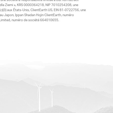
ne société à responsabilité limitée à but non lucratif
y dla Ziemi », KRS 0000364218, NIP 7010254208, une
)(3) aux États-Unis, ClientEarth US, EIN 81-0722756, une
 au Japon, Ippan Shadan Hojin ClientEarth, numéro
ia Limited, numéro de société 664010655.