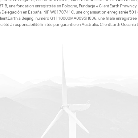
egistrée en Belgique, ClientEarth AISBL, numéro de société BE 0714.925.038, u
7 B, une fondation enregistrée en Pologne, Fundacja « ClientEarth Prawnic
h Delegación en España, NIF W0170741C, une organisation enregistrée 501 (c
e ClientEarth à Beijing, numéro G1110000MA0095H836, une filiale enregistrée
ciété à responsabilité limitée par garantie en Australie, ClientEarth Ocean