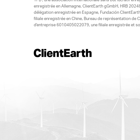
1PB , une association internationale sans but lucratif enr
enregistrée en Allemagne, ClientEarth gGmbH, HRB 20248
délégation enregistrée en Espagne, Fundación ClientEart
filiale enregistrée en Chine, Bureau de représentation d
d'entreprise 6010405022079, une filiale enregistrée et so