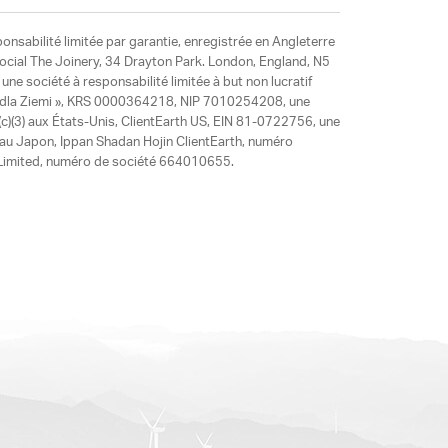
ponsabilité limitée par garantie, enregistrée en Angleterre
social The Joinery, 34 Drayton Park. London, England, N5
ne société à responsabilité limitée à but non lucratif
y dla Ziemi », KRS 0000364218, NIP 7010254208, une
)(3) aux États-Unis, ClientEarth US, EIN 81-0722756, une
 au Japon, Ippan Shadan Hojin ClientEarth, numéro
ia Limited, numéro de société 664010655.