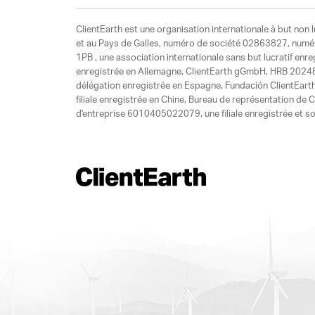
ClientEarth est une organisation internationale à but non l
et au Pays de Galles, numéro de société 02863827, numéro 
1PB , une association internationale sans but lucratif enr
enregistrée en Allemagne, ClientEarth gGmbH, HRB 20248
délégation enregistrée en Espagne, Fundación ClientEart
filiale enregistrée en Chine, Bureau de représentation d
d'entreprise 6010405022079, une filiale enregistrée et so