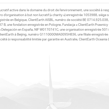
ucratif active dans le domaine du droit de l'environnement, une société à res
d'organisation à but non lucratif (« charity ») enregistrée 1053988, siège 
egistrée en Belgique, ClientEarth AISBL, numéro de société BE 0714.925.038, u
7 B, une fondation enregistrée en Pologne, Fundacja « ClientEarth Prawnic
h Delegación en España, NIF W0170741C, une organisation enregistrée 501 (c
e ClientEarth à Beijing, numéro G1110000MA0095H836, une filiale enregistrée
ciété à responsabilité limitée par garantie en Australie, ClientEarth Ocean