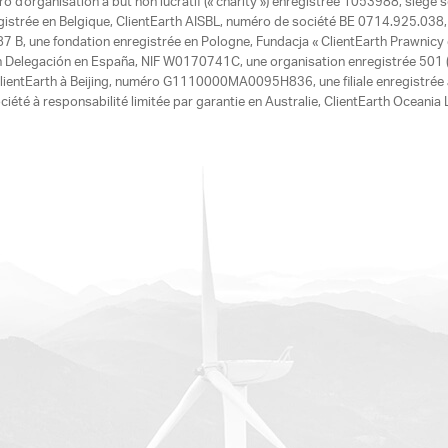
d'organisation à but non lucratif (« charity ») enregistrée 1053988, siège 
egistrée en Belgique, ClientEarth AISBL, numéro de société BE 0714.925.038, u
7 B, une fondation enregistrée en Pologne, Fundacja « ClientEarth Prawnic
h Delegación en España, NIF W0170741C, une organisation enregistrée 501 (c
e ClientEarth à Beijing, numéro G1110000MA0095H836, une filiale enregistrée
ciété à responsabilité limitée par garantie en Australie, ClientEarth Ocean