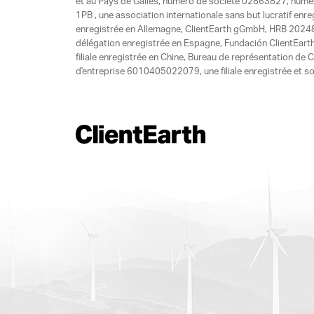
et au Pays de Galles, numéro de société 02863827, numéro 
1PB , une association internationale sans but lucratif enr
enregistrée en Allemagne, ClientEarth gGmbH, HRB 20248
délégation enregistrée en Espagne, Fundación ClientEart
filiale enregistrée en Chine, Bureau de représentation d
d'entreprise 6010405022079, une filiale enregistrée et so