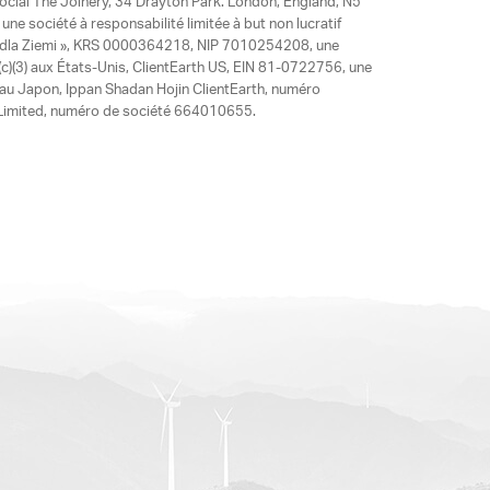
social The Joinery, 34 Drayton Park. London, England, N5
ne société à responsabilité limitée à but non lucratif
y dla Ziemi », KRS 0000364218, NIP 7010254208, une
)(3) aux États-Unis, ClientEarth US, EIN 81-0722756, une
 au Japon, Ippan Shadan Hojin ClientEarth, numéro
ia Limited, numéro de société 664010655.