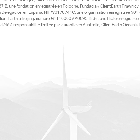
egistrée en Belgique, ClientEarth AISBL, numéro de société BE 0714.925.038, u
7 B, une fondation enregistrée en Pologne, Fundacja « ClientEarth Prawnic
h Delegación en España, NIF W0170741C, une organisation enregistrée 501 (c
e ClientEarth à Beijing, numéro G1110000MA0095H836, une filiale enregistrée
ciété à responsabilité limitée par garantie en Australie, ClientEarth Ocean