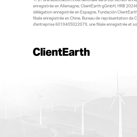
1PB , une association internationale sans but lucratif enr
enregistrée en Allemagne, ClientEarth gGmbH, HRB 20248
délégation enregistrée en Espagne, Fundación ClientEart
filiale enregistrée en Chine, Bureau de représentation d
d'entreprise 6010405022079, une filiale enregistrée et so