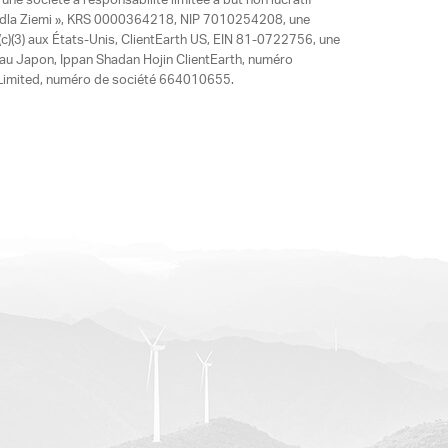
ne société à responsabilité limitée à but non lucratif
y dla Ziemi », KRS 0000364218, NIP 7010254208, une
)(3) aux États-Unis, ClientEarth US, EIN 81-0722756, une
 au Japon, Ippan Shadan Hojin ClientEarth, numéro
ia Limited, numéro de société 664010655.