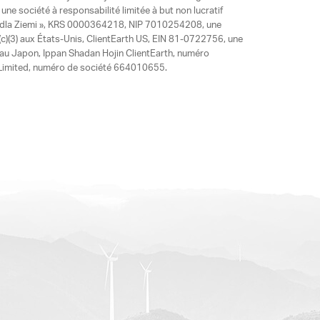
ne société à responsabilité limitée à but non lucratif
y dla Ziemi », KRS 0000364218, NIP 7010254208, une
)(3) aux États-Unis, ClientEarth US, EIN 81-0722756, une
 au Japon, Ippan Shadan Hojin ClientEarth, numéro
ia Limited, numéro de société 664010655.