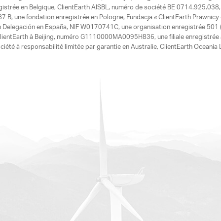
egistrée en Belgique, ClientEarth AISBL, numéro de société BE 0714.925.038, u
7 B, une fondation enregistrée en Pologne, Fundacja « ClientEarth Prawnic
h Delegación en España, NIF W0170741C, une organisation enregistrée 501 (c
e ClientEarth à Beijing, numéro G1110000MA0095H836, une filiale enregistrée
ciété à responsabilité limitée par garantie en Australie, ClientEarth Ocean