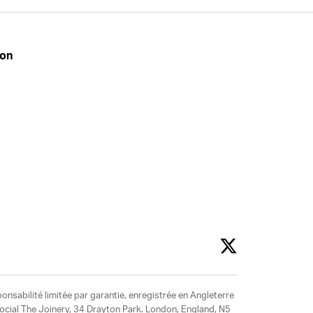
don
ponsabilité limitée par garantie, enregistrée en Angleterre
social The Joinery, 34 Drayton Park. London, England, N5