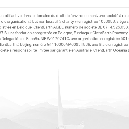
ucratif active dans le domaine du droit de l'environnement, une société à res
d'organisation à but non lucratif (« charity ») enregistrée 1053988, siège 
egistrée en Belgique, ClientEarth AISBL, numéro de société BE 0714.925.038, u
7 B, une fondation enregistrée en Pologne, Fundacja « ClientEarth Prawnic
h Delegación en España, NIF W0170741C, une organisation enregistrée 501 (c
e ClientEarth à Beijing, numéro G1110000MA0095H836, une filiale enregistrée
ciété à responsabilité limitée par garantie en Australie, ClientEarth Ocean