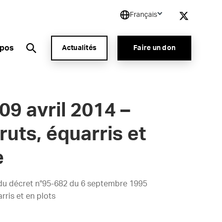
Français
opos
Actualités
Faire un don
9 avril 2014 –
ruts, équarris et
e
2 du décret n°95-682 du 6 septembre 1995
rris et en plots