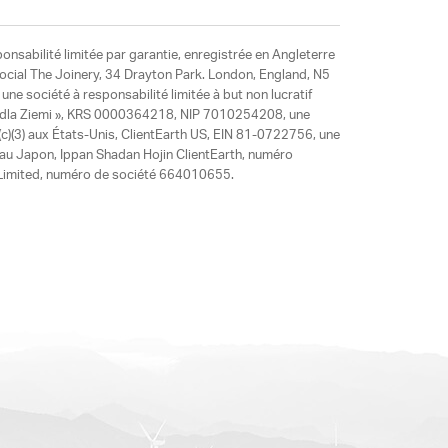
ponsabilité limitée par garantie, enregistrée en Angleterre
social The Joinery, 34 Drayton Park. London, England, N5
ne société à responsabilité limitée à but non lucratif
y dla Ziemi », KRS 0000364218, NIP 7010254208, une
)(3) aux États-Unis, ClientEarth US, EIN 81-0722756, une
 au Japon, Ippan Shadan Hojin ClientEarth, numéro
ia Limited, numéro de société 664010655.