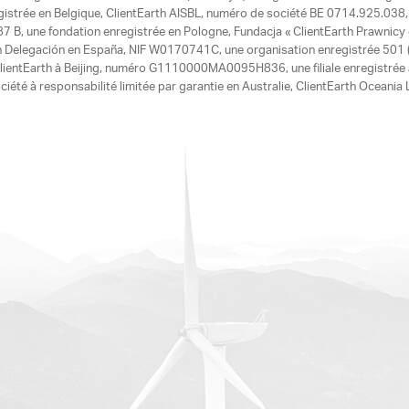
egistrée en Belgique, ClientEarth AISBL, numéro de société BE 0714.925.038, u
7 B, une fondation enregistrée en Pologne, Fundacja « ClientEarth Prawnic
h Delegación en España, NIF W0170741C, une organisation enregistrée 501 (c
e ClientEarth à Beijing, numéro G1110000MA0095H836, une filiale enregistrée
ciété à responsabilité limitée par garantie en Australie, ClientEarth Ocean