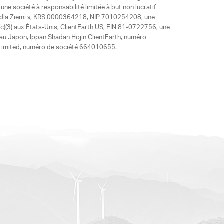
ne société à responsabilité limitée à but non lucratif
y dla Ziemi », KRS 0000364218, NIP 7010254208, une
)(3) aux États-Unis, ClientEarth US, EIN 81-0722756, une
 au Japon, Ippan Shadan Hojin ClientEarth, numéro
ia Limited, numéro de société 664010655.