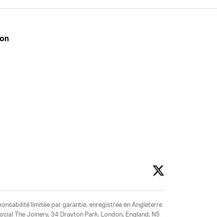
don
ponsabilité limitée par garantie, enregistrée en Angleterre
social The Joinery, 34 Drayton Park. London, England, N5