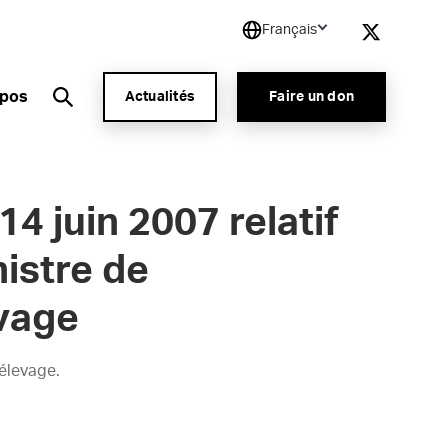
Français
opos
Actualités
Faire un don
4 juin 2007 relatif
nistre de
evage
’élevage.