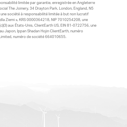
ponsabilité limitée par garantie, enregistrée en Angleterre
social The Joinery, 34 Drayton Park. London, England, N5
ne société à responsabilité limitée à but non lucratif
y dla Ziemi », KRS 0000364218, NIP 7010254208, une
)(3) aux États-Unis, ClientEarth US, EIN 81-0722756, une
 au Japon, Ippan Shadan Hojin ClientEarth, numéro
ia Limited, numéro de société 664010655.