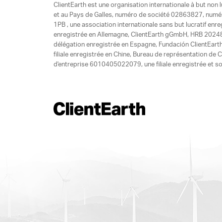
ClientEarth est une organisation internationale à but non l
et au Pays de Galles, numéro de société 02863827, numéro 
1PB , une association internationale sans but lucratif enr
enregistrée en Allemagne, ClientEarth gGmbH, HRB 20248
délégation enregistrée en Espagne, Fundación ClientEart
filiale enregistrée en Chine, Bureau de représentation d
d'entreprise 6010405022079, une filiale enregistrée et so