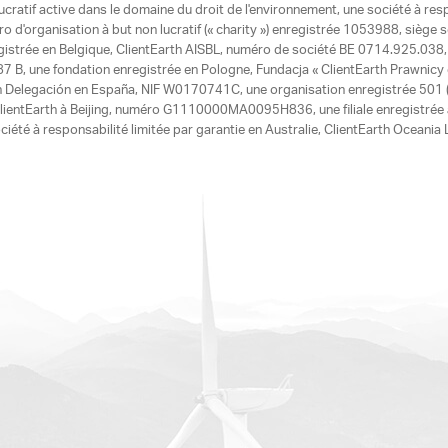
ucratif active dans le domaine du droit de l'environnement, une société à res
d'organisation à but non lucratif (« charity ») enregistrée 1053988, siège 
egistrée en Belgique, ClientEarth AISBL, numéro de société BE 0714.925.038, u
7 B, une fondation enregistrée en Pologne, Fundacja « ClientEarth Prawnic
h Delegación en España, NIF W0170741C, une organisation enregistrée 501 (c
e ClientEarth à Beijing, numéro G1110000MA0095H836, une filiale enregistrée
ciété à responsabilité limitée par garantie en Australie, ClientEarth Ocean