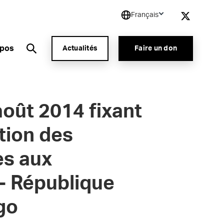
Français
opos
Actualités
Faire un don
août 2014 fixant
ution des
es aux
- République
go