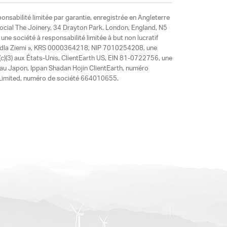
ponsabilité limitée par garantie, enregistrée en Angleterre
social The Joinery, 34 Drayton Park. London, England, N5
ne société à responsabilité limitée à but non lucratif
y dla Ziemi », KRS 0000364218, NIP 7010254208, une
)(3) aux États-Unis, ClientEarth US, EIN 81-0722756, une
 au Japon, Ippan Shadan Hojin ClientEarth, numéro
ia Limited, numéro de société 664010655.