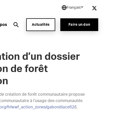
Français
opos
Actualités
Faire un don
tion d’un dossier
n de forêt
on
 de création de forêt communautaire propose
t communautaire à l’usage des communautés
.org/fr/wwf_action_zones/gabon/dacefi2/
).