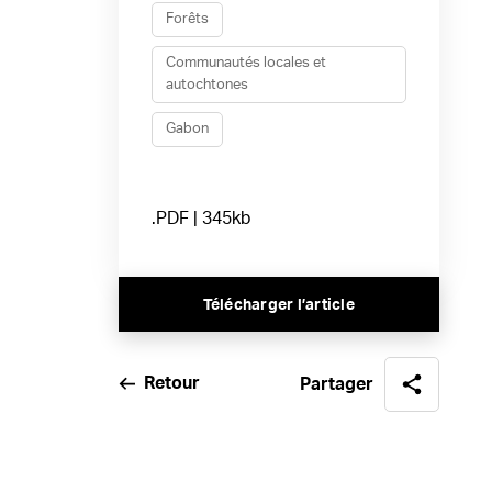
Forêts
Communautés locales et
autochtones
Gabon
.PDF | 345kb
Télécharger l’article
Retour
Partager