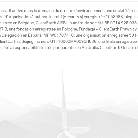
ucratif active dans le domaine du droit de l'environnement, une société à res
d'organisation à but non lucratif (« charity ») enregistrée 1053988, siège 
egistrée en Belgique, ClientEarth AISBL, numéro de société BE 0714.925.038, u
7 B, une fondation enregistrée en Pologne, Fundacja « ClientEarth Prawnic
h Delegación en España, NIF W0170741C, une organisation enregistrée 501 (c
e ClientEarth à Beijing, numéro G1110000MA0095H836, une filiale enregistrée
ciété à responsabilité limitée par garantie en Australie, ClientEarth Ocean