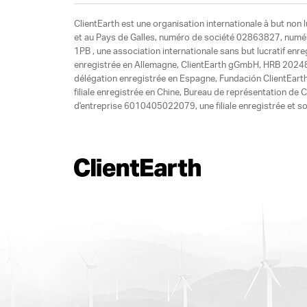
ClientEarth est une organisation internationale à but non l
et au Pays de Galles, numéro de société 02863827, numéro 
1PB , une association internationale sans but lucratif enr
enregistrée en Allemagne, ClientEarth gGmbH, HRB 20248
délégation enregistrée en Espagne, Fundación ClientEart
filiale enregistrée en Chine, Bureau de représentation d
d'entreprise 6010405022079, une filiale enregistrée et so