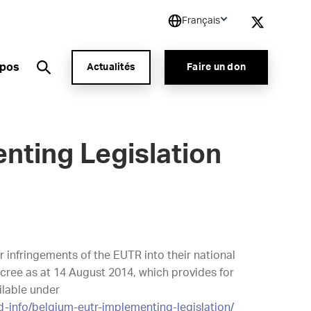
Français
opos
Actualités
Faire un don
nting Legislation
infringements of the EUTR into their national
ecree as at 14 August 2014, which provides for
ilable under
-info/belgium-eutr-implementing-legislation/