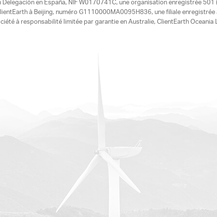
h Delegación en España, NIF W0170741C, une organisation enregistrée 501 (c
e ClientEarth à Beijing, numéro G1110000MA0095H836, une filiale enregistrée
ciété à responsabilité limitée par garantie en Australie, ClientEarth Ocean