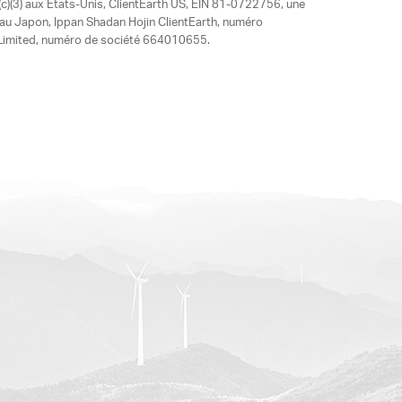
)(3) aux États-Unis, ClientEarth US, EIN 81-0722756, une
 au Japon, Ippan Shadan Hojin ClientEarth, numéro
ia Limited, numéro de société 664010655.