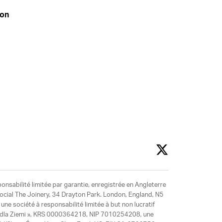
don
ponsabilité limitée par garantie, enregistrée en Angleterre
social The Joinery, 34 Drayton Park. London, England, N5
ne société à responsabilité limitée à but non lucratif
y dla Ziemi », KRS 0000364218, NIP 7010254208, une