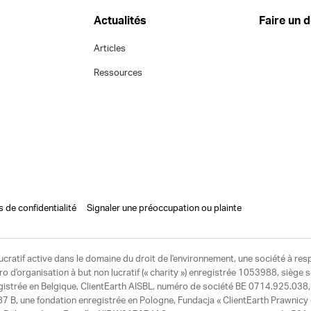
Actualités
Faire un 
Articles
Ressources
s de confidentialité
Signaler une préoccupation ou plainte
ucratif active dans le domaine du droit de l'environnement, une société à res
d'organisation à but non lucratif (« charity ») enregistrée 1053988, siège 
egistrée en Belgique, ClientEarth AISBL, numéro de société BE 0714.925.038, u
7 B, une fondation enregistrée en Pologne, Fundacja « ClientEarth Prawnic