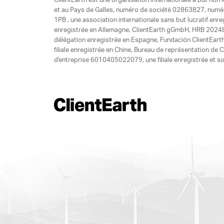
ClientEarth est une organisation internationale à but non l
et au Pays de Galles, numéro de société 02863827, numéro 
1PB , une association internationale sans but lucratif enr
enregistrée en Allemagne, ClientEarth gGmbH, HRB 20248
délégation enregistrée en Espagne, Fundación ClientEart
filiale enregistrée en Chine, Bureau de représentation d
d'entreprise 6010405022079, une filiale enregistrée et so