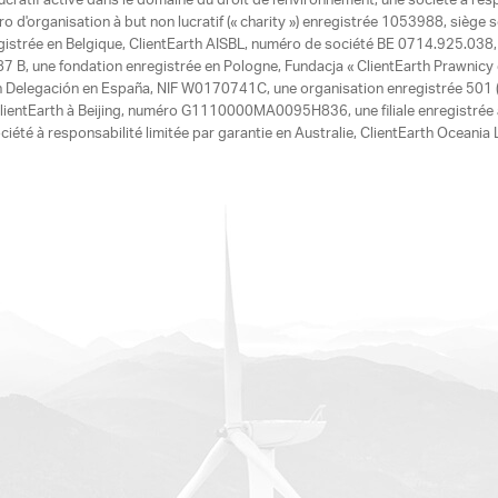
ucratif active dans le domaine du droit de l'environnement, une société à res
d'organisation à but non lucratif (« charity ») enregistrée 1053988, siège 
egistrée en Belgique, ClientEarth AISBL, numéro de société BE 0714.925.038, u
7 B, une fondation enregistrée en Pologne, Fundacja « ClientEarth Prawnic
h Delegación en España, NIF W0170741C, une organisation enregistrée 501 (c
e ClientEarth à Beijing, numéro G1110000MA0095H836, une filiale enregistrée
ciété à responsabilité limitée par garantie en Australie, ClientEarth Ocean