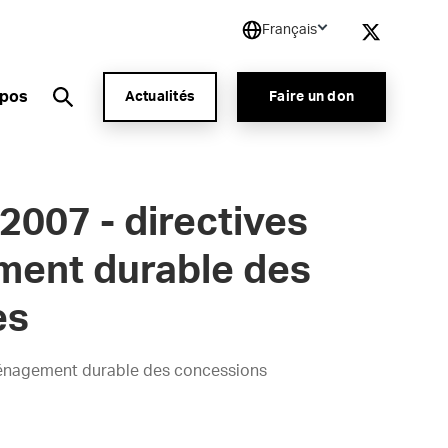
Français
opos
Actualités
Faire un don
 2007 - directives
ment durable des
es
aménagement durable des concessions