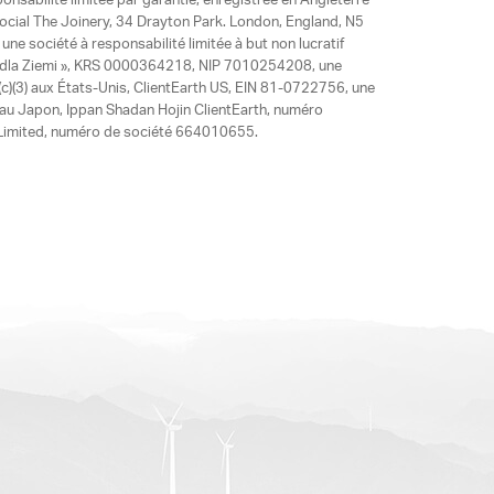
ponsabilité limitée par garantie, enregistrée en Angleterre
social The Joinery, 34 Drayton Park. London, England, N5
ne société à responsabilité limitée à but non lucratif
y dla Ziemi », KRS 0000364218, NIP 7010254208, une
)(3) aux États-Unis, ClientEarth US, EIN 81-0722756, une
 au Japon, Ippan Shadan Hojin ClientEarth, numéro
ia Limited, numéro de société 664010655.