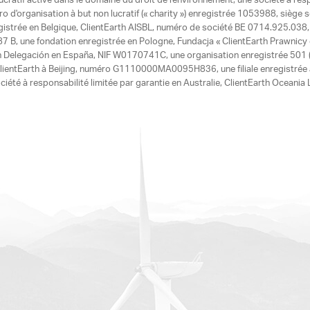
ucratif active dans le domaine du droit de l'environnement, une société à res
d'organisation à but non lucratif (« charity ») enregistrée 1053988, siège 
egistrée en Belgique, ClientEarth AISBL, numéro de société BE 0714.925.038, u
7 B, une fondation enregistrée en Pologne, Fundacja « ClientEarth Prawnic
h Delegación en España, NIF W0170741C, une organisation enregistrée 501 (c
e ClientEarth à Beijing, numéro G1110000MA0095H836, une filiale enregistrée
ciété à responsabilité limitée par garantie en Australie, ClientEarth Ocean