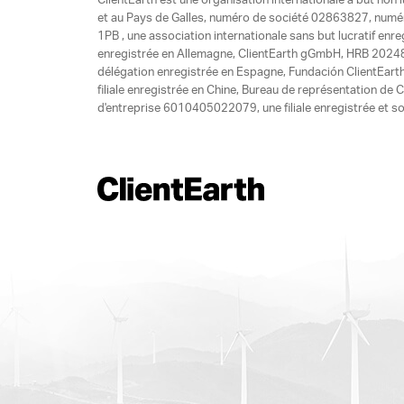
ClientEarth est une organisation internationale à but non l
et au Pays de Galles, numéro de société 02863827, numéro 
1PB , une association internationale sans but lucratif enr
enregistrée en Allemagne, ClientEarth gGmbH, HRB 20248
délégation enregistrée en Espagne, Fundación ClientEart
filiale enregistrée en Chine, Bureau de représentation d
d'entreprise 6010405022079, une filiale enregistrée et so