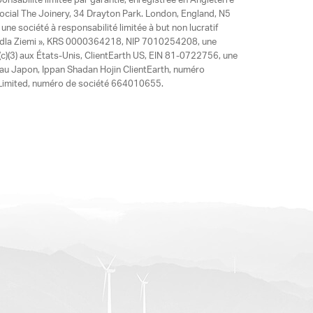
ponsabilité limitée par garantie, enregistrée en Angleterre
social The Joinery, 34 Drayton Park. London, England, N5
ne société à responsabilité limitée à but non lucratif
y dla Ziemi », KRS 0000364218, NIP 7010254208, une
)(3) aux États-Unis, ClientEarth US, EIN 81-0722756, une
 au Japon, Ippan Shadan Hojin ClientEarth, numéro
ia Limited, numéro de société 664010655.