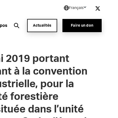
Français
opos
Actualités
Faire un don
i 2019 portant
nt à la convention
trielle, pour la
té forestière
ituée dans l’unité