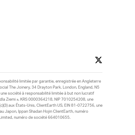
ponsabilité limitée par garantie, enregistrée en Angleterre
social The Joinery, 34 Drayton Park. London, England, N5
ne société à responsabilité limitée à but non lucratif
y dla Ziemi », KRS 0000364218, NIP 7010254208, une
)(3) aux États-Unis, ClientEarth US, EIN 81-0722756, une
 au Japon, Ippan Shadan Hojin ClientEarth, numéro
ia Limited, numéro de société 664010655.