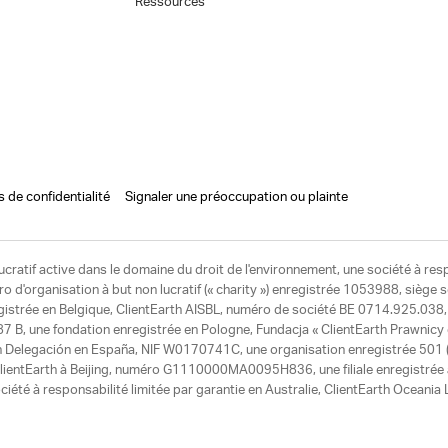
Ressources
s de confidentialité
Signaler une préoccupation ou plainte
ucratif active dans le domaine du droit de l'environnement, une société à res
d'organisation à but non lucratif (« charity ») enregistrée 1053988, siège 
egistrée en Belgique, ClientEarth AISBL, numéro de société BE 0714.925.038, u
7 B, une fondation enregistrée en Pologne, Fundacja « ClientEarth Prawnic
h Delegación en España, NIF W0170741C, une organisation enregistrée 501 (c
e ClientEarth à Beijing, numéro G1110000MA0095H836, une filiale enregistrée
ciété à responsabilité limitée par garantie en Australie, ClientEarth Ocean