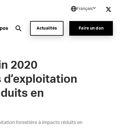
Français
opos
Actualités
Faire un don
in 2020
 d’exploitation
éduits en
oitation forestière à impacts réduits en