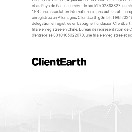
ClientEarth est une organisation internationale à but non l
et au Pays de Galles, numéro de société 02863827, numéro 
1PB , une association internationale sans but lucratif enr
enregistrée en Allemagne, ClientEarth gGmbH, HRB 20248
délégation enregistrée en Espagne, Fundación ClientEart
filiale enregistrée en Chine, Bureau de représentation d
d'entreprise 6010405022079, une filiale enregistrée et so