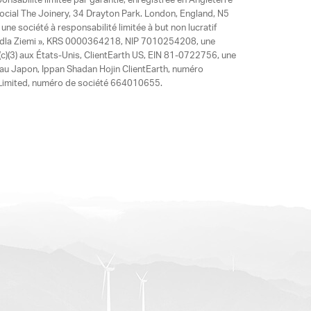
ponsabilité limitée par garantie, enregistrée en Angleterre
social The Joinery, 34 Drayton Park. London, England, N5
ne société à responsabilité limitée à but non lucratif
y dla Ziemi », KRS 0000364218, NIP 7010254208, une
)(3) aux États-Unis, ClientEarth US, EIN 81-0722756, une
 au Japon, Ippan Shadan Hojin ClientEarth, numéro
ia Limited, numéro de société 664010655.