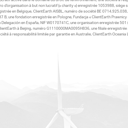
ucratif active dans le domaine du droit de l'environnement, une société à res
d'organisation à but non lucratif (« charity ») enregistrée 1053988, siège 
egistrée en Belgique, ClientEarth AISBL, numéro de société BE 0714.925.038, u
7 B, une fondation enregistrée en Pologne, Fundacja « ClientEarth Prawnic
h Delegación en España, NIF W0170741C, une organisation enregistrée 501 (c
e ClientEarth à Beijing, numéro G1110000MA0095H836, une filiale enregistrée
ciété à responsabilité limitée par garantie en Australie, ClientEarth Ocean