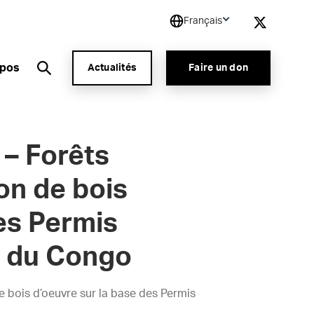
Français
opos
Actualités
Faire un don
 – Forêts
ion de bois
es Permis
e du Congo
e bois d’oeuvre sur la base des Permis