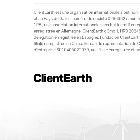
ClientEarth est une organisation internationale à but non l
et au Pays de Galles, numéro de société 02863827, numéro 
1PB , une association internationale sans but lucratif enr
enregistrée en Allemagne, ClientEarth gGmbH, HRB 20248
délégation enregistrée en Espagne, Fundación ClientEart
filiale enregistrée en Chine, Bureau de représentation d
d'entreprise 6010405022079, une filiale enregistrée et so