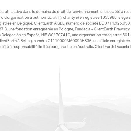
ucratif active dans le domaine du droit de l'environnement, une société à res
d'organisation à but non lucratif (« charity ») enregistrée 1053988, siège 
egistrée en Belgique, ClientEarth AISBL, numéro de société BE 0714.925.038, u
7 B, une fondation enregistrée en Pologne, Fundacja « ClientEarth Prawnic
h Delegación en España, NIF W0170741C, une organisation enregistrée 501 (c
e ClientEarth à Beijing, numéro G1110000MA0095H836, une filiale enregistrée
ciété à responsabilité limitée par garantie en Australie, ClientEarth Ocean