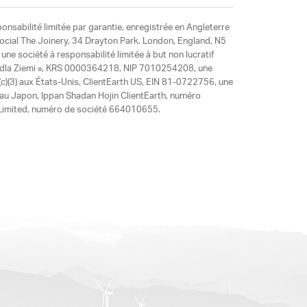
ponsabilité limitée par garantie, enregistrée en Angleterre
social The Joinery, 34 Drayton Park. London, England, N5
ne société à responsabilité limitée à but non lucratif
y dla Ziemi », KRS 0000364218, NIP 7010254208, une
)(3) aux États-Unis, ClientEarth US, EIN 81-0722756, une
 au Japon, Ippan Shadan Hojin ClientEarth, numéro
ia Limited, numéro de société 664010655.