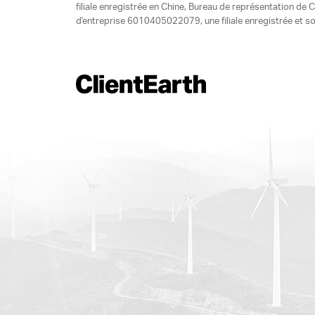
filiale enregistrée en Chine, Bureau de représentation d
d'entreprise 6010405022079, une filiale enregistrée et so