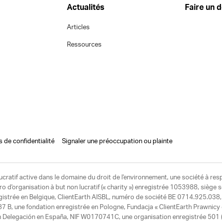
Actualités
Faire un 
Articles
Ressources
s de confidentialité
Signaler une préoccupation ou plainte
ucratif active dans le domaine du droit de l'environnement, une société à res
d'organisation à but non lucratif (« charity ») enregistrée 1053988, siège 
egistrée en Belgique, ClientEarth AISBL, numéro de société BE 0714.925.038, u
7 B, une fondation enregistrée en Pologne, Fundacja « ClientEarth Prawnic
h Delegación en España, NIF W0170741C, une organisation enregistrée 501 (c