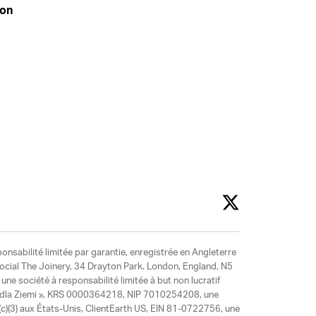
don
ponsabilité limitée par garantie, enregistrée en Angleterre
social The Joinery, 34 Drayton Park. London, England, N5
ne société à responsabilité limitée à but non lucratif
y dla Ziemi », KRS 0000364218, NIP 7010254208, une
)(3) aux États-Unis, ClientEarth US, EIN 81-0722756, une